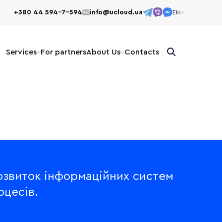
+380 44 594-7-594
info@ucloud.ua
EN
EN
UK
Services
For partners
About Us
Сontacts
розвиток інформаційних систем
оцесів.