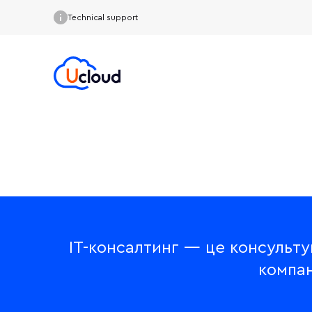
Technical support
IT-консалтинг — це консульту
компан