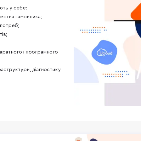
ють у себе:
ємства замовника;
 потреб;
ів;
аратного і програмного
раструктури, діагностику