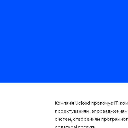
Компанія Ucloud пропонує IT-конс
проектуванням, впровадженням 
систем, створенням програмног
додаткові послуги.