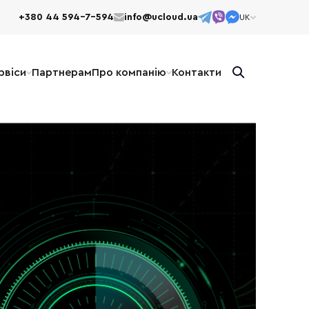
+380 44 594-7-594
info@ucloud.ua
UK
EN
UK
рвіси
Партнерам
Про компанію
Контакти