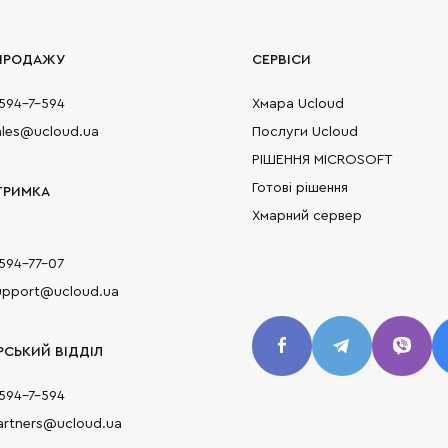
 ПРОДАЖУ
СЕРВІСИ
594-7-594
Хмара Ucloud
sales@ucloud.ua
Послуги Ucloud
РІШЕННЯ MICROSOFT
Готові рішення
ТРИМКА
Хмарний сервер
594-77-07
support@ucloud.ua
РСЬКИЙ ВІДДІЛ
594-7-594
partners@ucloud.ua