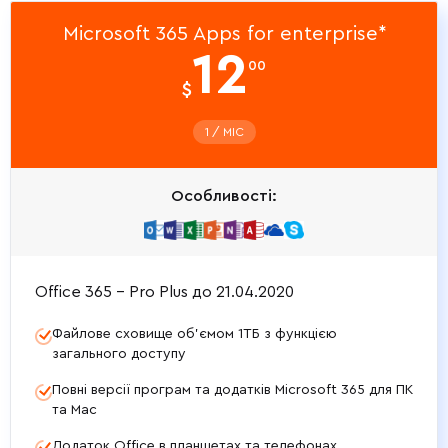
Microsoft 365 Apps for enterprise*
12
00
$
1 / МIС
Особливості:
Office 365 - Pro Plus до 21.04.2020
Файлове сховище об’ємом 1ТБ з функцією
загального доступу
Повні версії програм та додатків Microsoft 365 для ПК
та Mac
Додаток Office в планшетах та телефонах