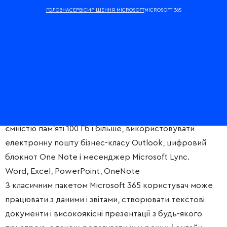
ГОЛОВНА
СЕРВІСИ
РІШЕННЯ MICROSOFT
MICROSOFT 365
Що входить до Microsoft 365?
За допомогою пакету додатків можна зберігати файли
на локальному і віртуальному диску — One Drive з
ємністю пам’яті 100 Гб і більше, використовувати
електронну пошту бізнес-класу Outlook, цифровий
блокнот One Note і месенджер Microsoft Lync.
Word, Excel, PowerPoint, OneNote
З класичним пакетом Microsoft 365 користувач може
працювати з даними і звітами, створювати текстові
документи і високоякісні презентації з будь-якого