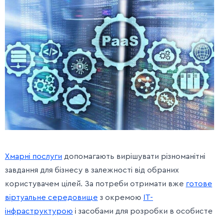
Хмарні послуги
допомагають вирішувати різноманітні
завдання для бізнесу в залежності від обраних
користувачем цілей. За потреби отримати вже
готове
віртуальне середовище
з окремою
IT-
інфраструктурою
і засобами для розробки в особисте