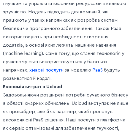
гнучким та управляти власними ресурсами з великою
зручністю. Модель підходить для компаній, які
працюють у таких напрямках як розробка систем
безпеки чи програмного забезпечення. Також PaaS
використовують при необхідності створення
додатків, в основі яких лежить машинне навчання
(machine learning). Саме тому, що стання технологія у
сучасному світі використовується у багатьох
напрямках,
хмарні послуги
за моделлю
PaaS
будуть
розвиватися й надалі.
Економія витрат з Ucloud
Задовольняючи розширені потреби сучасного бізнесу
в області хмарних обчислень, Ucloud виступає не лише
як провайдер, але й як партнер, який пропонує
високоякісні PaaS-рішення. Наші послуги з платформи
як сервіс оптимізовані для забезпечення гнучкості,