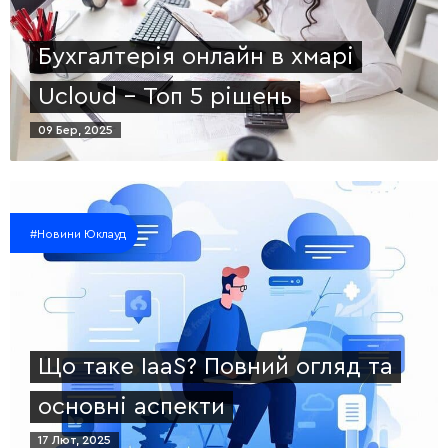
Бухгалтерія онлайн в хмарі
Ucloud – Топ 5 рішень
09 Бер, 2025
#Новини Юклауд
Що таке IaaS? Повний огляд та
основні аспекти
17 Лют, 2025