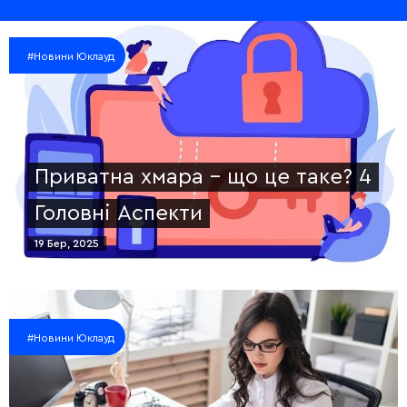
#Новини Юклауд
Приватна хмара – що це таке? 4
Головні Аспекти
19 Бер, 2025
#Новини Юклауд