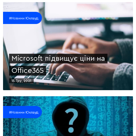
#Новини Юклауд
Microsoft підвищує ціни на
Office365
15 Гру, 2021
#Новини Юклауд