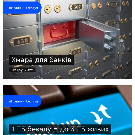
#Новини Юклауд
Хмара для банків
09 Гру, 2022
#Новини Юклауд
1 ТБ бекапу = до 3 ТБ живих