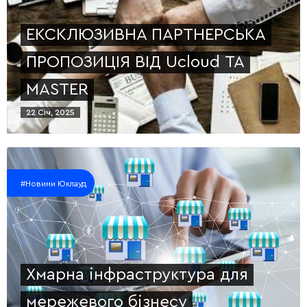
ЕКСКЛЮЗИВНА ПАРТНЕРСЬКА
ПРОПОЗИЦІЯ ВІД Ucloud ТА
MASTER
22 Січ, 2025
#Новини Юклауд
Хмарна інфраструктура для
мережевого бізнесу