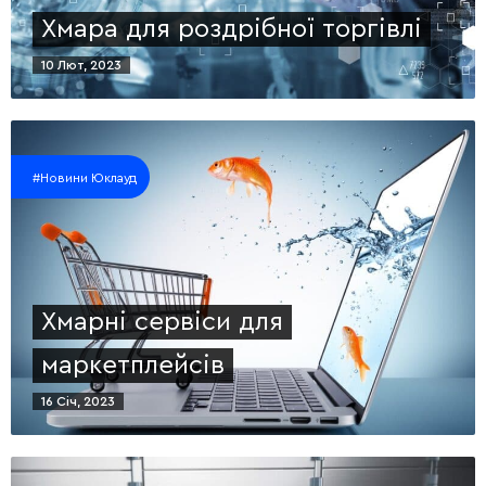
Хмара для роздрібної торгівлі
10 Лют, 2023
#Новини Юклауд
Хмарні сервіси для
маркетплейсів
16 Січ, 2023