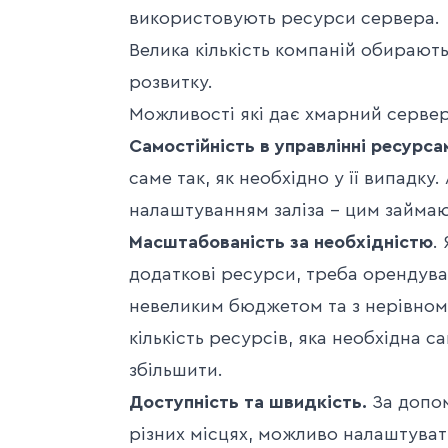
використовують ресурси сервера.
Велика кількість компаній обирают
розвитку.
Можливості які дає хмарний серве
Самостійність в управлінні ресурса
саме так, як необхідно у її випадку
налаштуванням заліза – цим займаю
Масштабованість за необхідністю
.
додаткові ресурси, треба орендув
невеликим бюджетом та з нерівно
кількість ресурсів, яка необхідна 
збільшити.
Доступність та швидкість.
За допом
різних місцях, можливо налаштува