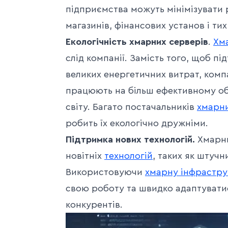
підприємства можуть мінімізувати 
магазинів, фінансових установ і ти
Екологічність хмарних серверів
.
Хма
слід компанії. Замість того, щоб п
великих енергетичних витрат, комп
працюють на більш ефективному обл
світу. Багато постачальників
хмарни
робить їх екологічно дружніми.
Підтримка нових технологій.
Хмарни
новітніх
технологій
, таких як штучни
Використовуючи
хмарну інфрастру
свою роботу та швидко адаптуватис
конкурентів.