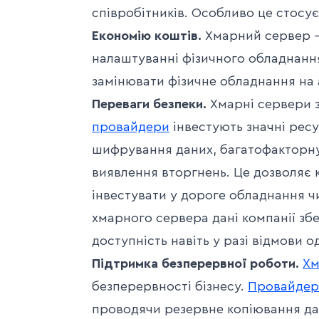
співробітників. Особливо це стосує
Економію коштів.
Хмарний сервер –
налаштуванні фізичного обладнання
замінювати фізичне обладнання на 
Переваги безпеки.
Хмарні сервери з
провайдери
інвестують значні рес
шифрування даних, багатофакторну
виявлення вторгнень. Це дозволяє 
інвестувати у дороге обладнання ч
хмарного сервера дані компанії збе
доступність навіть у разі відмови о
Підтримка безперервної роботи.
Хм
безперервності бізнесу.
Провайдер
проводячи резервне копіювання дан