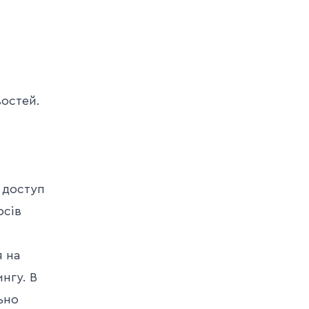
востей.
, доступ
рсів
я на
нгу. В
ьно