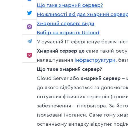
Що таке хмарний сервер?
Можливості які дає хмарний серве
Хмарний сервер: види
Вибір на користь Ucloud
У сучасній IT-сфері існує безліч ін
Хмарний сервер це
саме такий ресу
налаштування
інфраструктури
, бе
Що таке хмарний сервер?
Cloud Server або
хмарний сервер – 
до якого відбувається за допомого
потужних фізичних серверів (пром
забезпечення – гіпервізора. За йо
ізольовані інстанси. Саме тому хма
останньому випадку відсутнє поділ