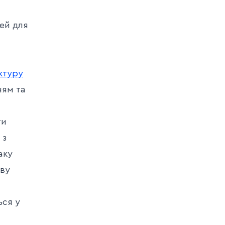
ей для
ктуру
ням та
ти
 з
аку
ову
ься у