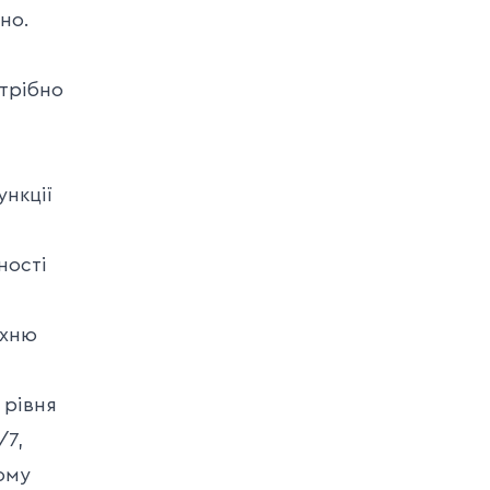
но.
отрібно
ункції
ності
їхню
 рівня
/7,
ому