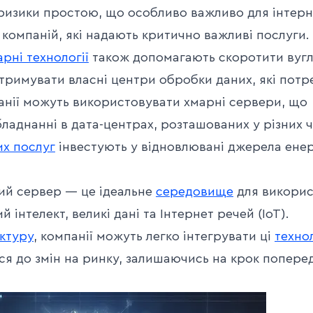
ризики простою, що особливо важливо для інтерн
х компаній, які надають критично важливі послуги.
рні технології
також допомагають скоротити вуг
ідтримувати власні центри обробки даних, які пот
анії можуть використовувати хмарні сервери, що
аднанні в дата-центрах, розташованих у різних 
х послуг
інвестують у відновлювані джерела енер
й сервер — це ідеальне
середовище
для викори
й інтелект, великі дані та Інтернет речей (IoT).
ктуру
, компанії можуть легко інтегрувати ці
технол
я до змін на ринку, залишаючись на крок попере