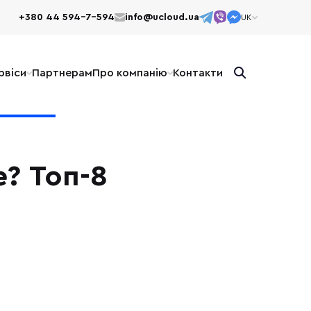
+380 44 594-7-594
info@ucloud.ua
UK
UK
рвіси
Партнерам
Про компанію
Контакти
? Топ-8