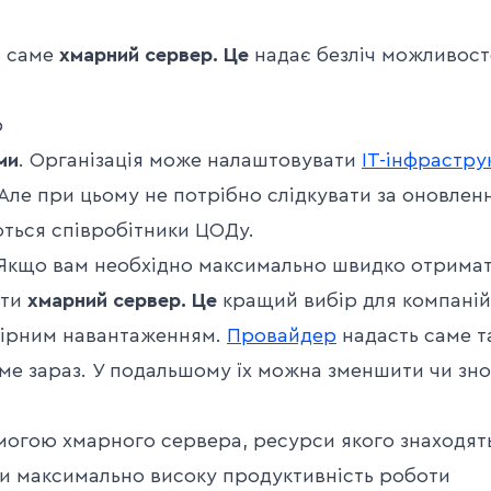
ь саме
хмарний сервер. Це
надає безліч можливост
р
ми
. Організація може налаштовувати
IT-інфрастру
. Але при цьому не потрібно слідкувати за оновлен
ться співробітники ЦОДу.
 Якщо вам необхідно максимально швидко отрима
ати
хмарний сервер. Це
кращий вибір для компаній
мірним навантаженням.
Провайдер
надасть саме т
саме зараз. У подальшому їх можна зменшити чи зн
огою хмарного сервера, ресурси якого знаходят
ти максимально високу продуктивність роботи