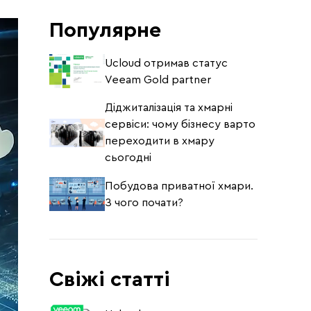
Популярне
Ucloud отримав статус
Veeam Gold partner
Діджиталізація та хмарні
сервіси: чому бізнесу варто
переходити в хмару
сьогодні
Побудова приватної хмари.
З чого почати?
Свіжі статті