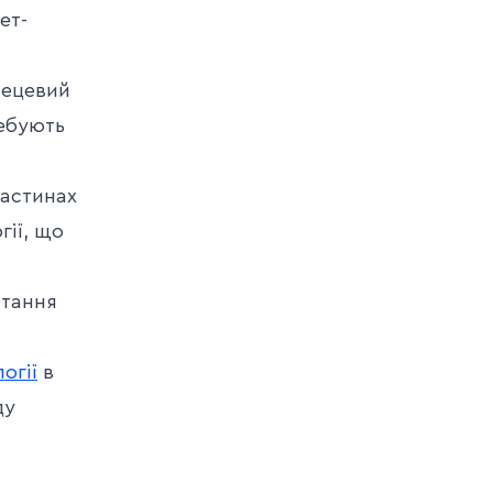
ет-
лецевий
ребують
частинах
гії, що
стання
огії
в
ду