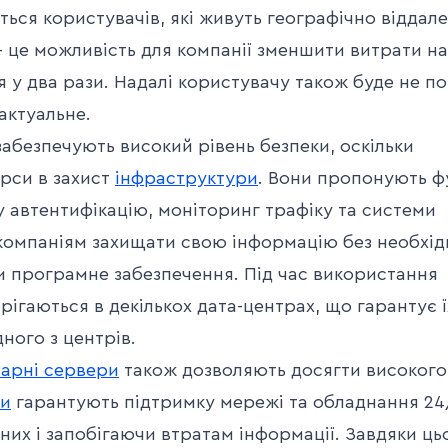
ться користувачів, які живуть географічно віддале
 це
можливість для компанії зменшити витрати на
 у два рази. Надалі користувачу також буде не п
актуальне.
абезпечують високий рівень безпеки, оскільки
урси в захист
інфраструктури
. Вони пропонують ф
 автентифікацію, моніторинг трафіку та системи
компаніям захищати свою інформацію без необхід
и програмне забезпечення. Під час використання
рігаються в декількох дата-центрах, що гарантує 
дного з центрів.
арні сервери
також дозволяють досягти високого
и
гарантують підтримку мережі та обладнання 24
их і запобігаючи втратам інформації. Завдяки ць