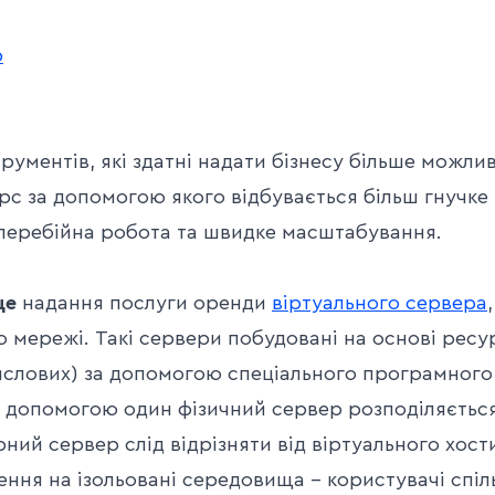
р
струментів, які здатні надати бізнесу більше можли
рс за допомогою якого відбувається більш гнучке
зперебійна робота та швидке масштабування.
це
надання послуги оренди
віртуального сервера
ю мережі. Такі сервери побудовані на основі ресу
ислових) за допомогою спеціального програмного
го допомогою один фізичний сервер розподіляєтьс
рний сервер слід відрізняти від віртуального хости
ення на ізольовані середовища – користувачі спіл