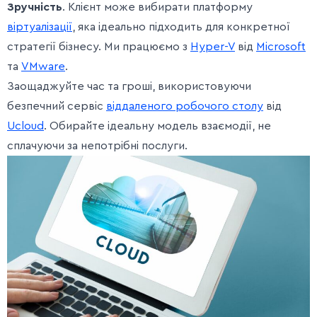
Зручність
. Клієнт може вибирати платформу
віртуалізації
, яка ідеально підходить для конкретної
стратегії бізнесу. Ми працюємо з
Hyper-V
від
Microsoft
та
VMware
.
Заощаджуйте час та гроші, використовуючи
безпечний сервіс
віддаленого робочого столу
від
Ucloud
. Обирайте ідеальну модель взаємодії, не
сплачуючи за непотрібні послуги.