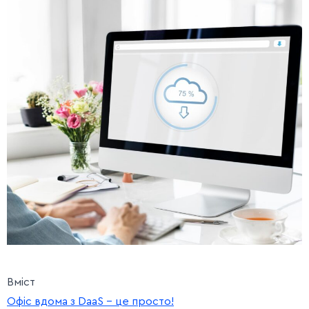
Вміст
Офіс вдома з DaaS – це просто!