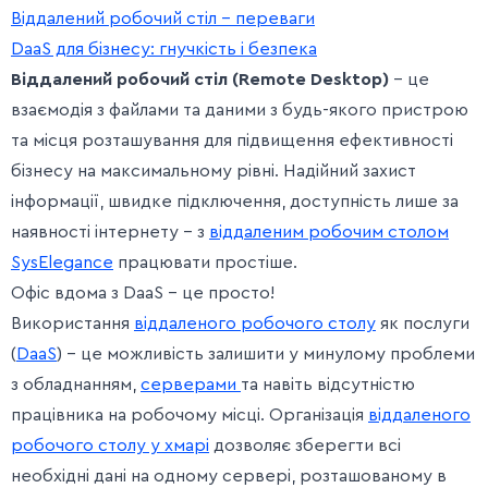
Віддалений робочий стіл – переваги
DaaS для бізнесу: гнучкість і безпека
Віддалений робочий стіл
(Remote Desktop)
– це
взаємодія з файлами та даними з будь-якого пристрою
та місця розташування для підвищення ефективності
бізнесу на максимальному рівні. Надійний захист
інформації, швидке підключення, доступність лише за
наявності інтернету – з
віддаленим робочим столом
SysElegance
працювати простіше.
Офіс вдома з DaaS – це просто!
Використання
віддаленого робочого столу
як послуги
(
DaaS
) – це можливість залишити у минулому проблеми
з обладнанням,
серверами
та навіть відсутністю
працівника на робочому місці. Організація
віддаленого
робочого столу у хмарі
дозволяє зберегти всі
необхідні дані на одному сервері, розташованому в