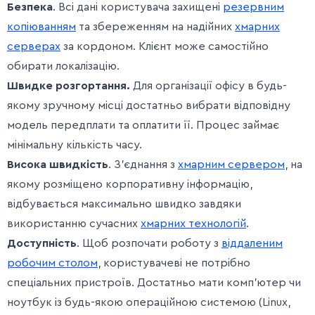
Безпека
. Всі дані користувача захищені
резервним
копіюванням
та збереженням на надійних
хмарних
серверах
за кордоном. Клієнт може самостійно
обирати локалізацію.
Швидке розгортання.
Для організації офісу в будь-
якому зручному місці достатньо вибрати відповідну
модель передплати та оплатити її. Процес займає
мінімальну кількість часу.
Висока швидкість
. З’єднання з
хмарним сервером
, на
якому розміщено корпоративну інформацію,
відбувається максимально швидко завдяки
використанню сучасних
хмарних технологій
.
Доступність
. Щоб розпочати роботу з
віддаленим
робочим столом
, користувачеві не потрібно
спеціальних пристроїв. Достатньо мати комп’ютер чи
ноутбук із будь-якою операційною системою (Linux,