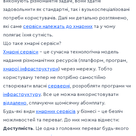
виконують різноманітні задачі, вони здатні
задовольнити як стандартні, так і вузькоспеціалізовані
потреби користувачів. Далі ми детально розглянемо,
які саме
сервіси належать до хмарних
та у чому
полягає їхня сутність.
Що таке хмарні сервіси?
Хмарні сервіси
– це сучасна технологічна модель
надання різноманітних ресурсів (платформ, програм,
хмарої інфраструктури
) через мережу. Тобто
користувачу тепер не потрібно самостійно
створювати власні
серверні
, розробляти програми чи
інфраструктуру
. Все це можна використовувати
віддалено
, сплачуючи щомісячну абонплату.
Будь-які види
хмарних сервісів
у бізнесі – це безліч
можливостей та переваг. До них можна віднести:
Доступність
. Це одна з головних переваг будь-якого