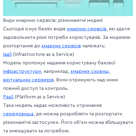
Види хмарних сервісів: різноманітні моделі
Сьогодні існує безліч видів
хмарних сервісів
, які здатні
задовольнити різні потреби користувачів. За моделлю
розгортання до
хмарних сервісів
належать:
IaaS
(Infrastructure as a Service)
Модель пропонує надання користувачу базової
інфраструктури
, наприклад,
хмарних сховищ
,
віртуальних серверів
. Вони отримують над ними
повний доступ та контроль.
PaaS
(Platform as a Service)
Така модель надає можливість отримання
середовища
, де можна розробляти та розгортати
різноманітні застосунки. Його об’єм можна збільшувати
та зменшувати за потребою.