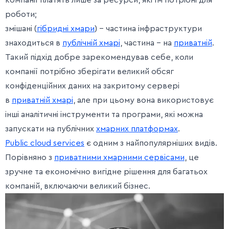
компанії платять лише за ресурси, які їм потрібні для
роботи;
змішані (
гібридні хмари
) – частина інфраструктури
знаходиться в
публічній хмарі
, частина – на
приватній
.
Такий підхід добре зарекомендував себе, коли
компанії потрібно зберігати великий обсяг
конфіденційних даних на закритому сервері
в
приватній хмарі
, але при цьому вона використовує
інші аналітичні інструменти та програми, які можна
запускати на публічних
хмарних платформах
.
Public cloud services
є одним з найпопулярніших видів.
Порівняно з
приватними хмарними сервісами
, це
зручне та економічно вигідне рішення для багатьох
компаній, включаючи великий бізнес.