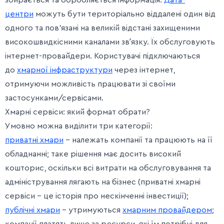
збирається та обробляється інформація.
Дата-
центри
можуть бути територіально віддалені один від
одного та пов’язані на великій відстані захищеними
високошвидкісними каналами звʼязку. Їх обслуговують
інтернет-провайдери. Користувачі підключаються
до
хмарної інфраструктури
через інтернет,
отримуючи можливість працювати зі своїми
застосунками/сервісами.
Хмарні сервіси: який формат обрати?
Умовно можна виділити три категорії:
приватні хмари
– належать компанії та працюють на її
обладнанні; таке рішення має досить високий
кошторис, оскільки всі витрати на обслуговування та
адміністрування лягають на бізнес (приватні хмарні
сервіси – це історія про нескінченні інвестиції);
публічні хмари
– утримуються
хмарним провайдером
;