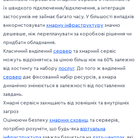
їх швидкого підключення/відключення, а інтеграція
застосунків не займає багато часу. У більшості випадків
використовувати
хмарну інфраструктуру
значно
дешевше, ніж переплачувати за коробкові рішення чи
придбати обладнання.
Класичний виділений
сервер
та хмарний сервіс
можуть відрізнятись за ціною більш ніж на 60% залежно
від хостингу та набору
послуг
. До того ж виділений
сервер
дає фіксований набір ресурсів, а хмара
динамічно змінюється в залежності від поставлених
завдань.
Хмарні сервіси захищають від зовнішніх та внутрішніх
загроз
Оцінюючи безпеку
хмарних сховищ
та серверів,
потрібно розуміти, що будь-яка
віртуальна
інфраструктура
завжди базується на
дата-центрах
, які