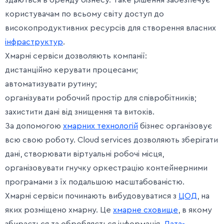
здаються в оренду бізнесу. Таке рішення забезпечує
користувачам по всьому світу доступ до
високопродуктивних ресурсів для створення власних
інфраструктур
.
Хмарні сервіси дозволяють компанії:
дистанційно керувати процесами;
автоматизувати рутину;
організувати робочий простір для співробітників;
захистити дані від знищення та витоків.
За допомогою
хмарних технологій
бізнес організовує
всю свою роботу. Сloud services дозволяють зберігати
дані, створювати віртуальні робочі місця,
організовувати гнучку оркестрацію контейнерними
програмами з їх подальшою масштабованістю.
Хмарні сервіси починають вибудовуватися з
ЦОД
, на
яких розміщено хмарну. Це
хмарне сховище
, в якому