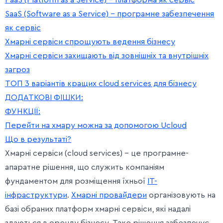
PaaS (Platform as a Service) – платформа як сервіс
SaaS (Software as a Service) – програмне забезпечення
як сервіс
Хмарні сервіси спрощують ведення бізнесу
Хмарні сервіси захищають від зовнішніх та внутрішніх
загроз
ТОП 3 варіантів кращих cloud services для бізнесу
ДОДАТКОВІ ФІШКИ:
ФУНКЦІЇ:
Перейти на хмару можна за допомогою Ucloud
Що в результаті?
Хмарні сервіси (cloud services) – це програмне-
апаратне рішення, що служить компаніям
фундаментом для розміщення їхньої
IT-
інфраструктури
.
Хмарні провайдери
організовують на
базі обраних платформ хмарні сервіси, які надалі