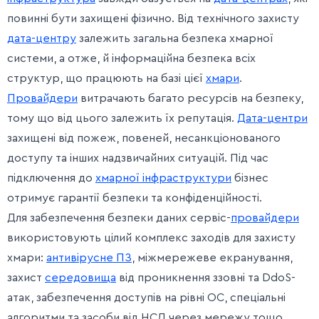
повинні бути захищені фізично. Від технічного захисту
дата-центру
залежить загальна безпека хмарної
системи, а отже, й інформаційна безпека всіх
структур, що працюють на базі цієї
хмари
.
Провайдери
витрачають багато ресурсів на безпеку,
тому що від цього залежить їх репутація.
Дата-центри
захищені від пожеж, повеней, несанкціонованого
доступу та інших надзвичайних ситуацій. Під час
підключення до
хмарної інфраструктури
бізнес
отримує гарантії безпеки та конфіденційності.
Для забезпечення безпеки даних сервіс-
провайдери
використовують цілий комплекс заходів для захисту
хмари:
антивірусне ПЗ
, міжмережеве екранування,
захист
середовища
від проникнення ззовні та DdoS-
атак, забезпечення доступів на рівні ОС, спеціальні
алгоритми та засоби від НСД через мережу тощо.