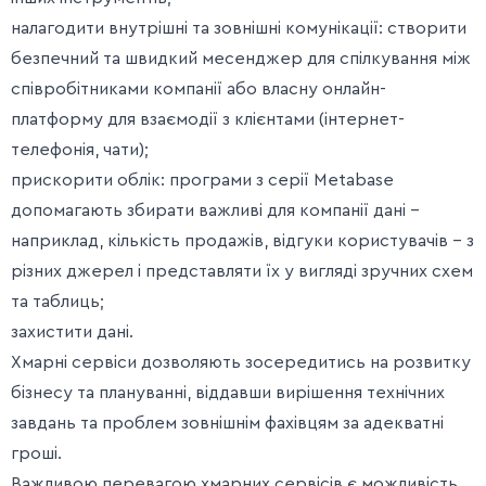
налагодити внутрішні та зовнішні комунікації: створити
безпечний та швидкий месенджер для спілкування між
співробітниками компанії або власну онлайн-
платформу для взаємодії з клієнтами (інтернет-
телефонія, чати);
прискорити облік: програми з серії Metabase
допомагають збирати важливі для компанії дані –
наприклад, кількість продажів, відгуки користувачів – з
різних джерел і представляти їх у вигляді зручних схем
та таблиць;
захистити дані.
Хмарні сервіси дозволяють зосередитись на розвитку
бізнесу та плануванні, віддавши вирішення технічних
завдань та проблем зовнішнім фахівцям за адекватні
гроші.
Важливою перевагою хмарних сервісів є можливість