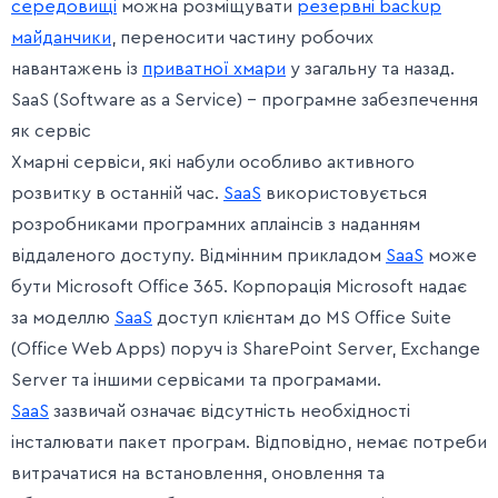
середовищі
можна розміщувати
резервні backup
майданчики
, переносити частину робочих
навантажень із
приватної хмари
у загальну та назад.
SaaS (Software as a Service) – програмне забезпечення
як сервіс
Хмарні сервіси, які набули особливо активного
розвитку в останній час.
SaaS
використовується
розробниками програмних аплаінсів з наданням
віддаленого доступу. Відмінним прикладом
SaaS
може
бути Microsoft Office 365. Корпорація Microsoft надає
за моделлю
SaaS
доступ клієнтам до MS Office Suite
(Office Web Apps) поруч із SharePoint Server, Exchange
Server та іншими сервісами та програмами.
SaaS
зазвичай означає відсутність необхідності
інсталювати пакет програм. Відповідно, немає потреби
витрачатися на встановлення, оновлення та