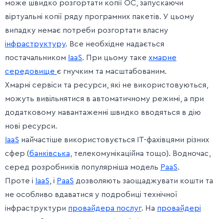
може швидко розгортати копії ОС, запускаючи
віртуальні копії ряду програмних пакетів. У цьому
випадку немає потреби розгортати власну
інфраструктуру
. Все необхідне надається
постачальником
IaaS
. При цьому таке
хмарне
середовище
є гнучким та масштабованим.
Хмарні сервіси та ресурси, які не використовуються,
можуть вивільнятися в автоматичному режимі, а при
додатковому навантаженні швидко вводяться в дію
нові ресурси.
IaaS
найчастіше використовується ІТ-фахівцями різних
сфер (
банківська
, телекомунікаційна тощо). Водночас,
серед розробників популярніша модель
PaaS
.
Проте і
IaaS
, і
PaaS
дозволяють заощаджувати кошти та
не особливо вдаватися у подробиці технічної
інфраструктури
провайдера послуг
. На
провайдері